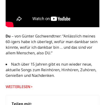
Du
– von Günter Gschwendtner: “Anlässlich meines
60-igers habe ich überlegt, wofür man dankbar sein
könnte, wofür ich dankbar bin … und das sind vor
allem Menschen, also DU.”
Nach über 15 Jahren gibt es nun wieder neue,
aktuelle Songs zum Reinhören, Hinhören, Zuhören,
Genießen und Nachdenken.
MUNDART
WEITERLESEN
TRIFFT
GOTT
…
Teilen mit: