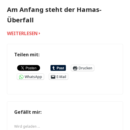
Am Anfang steht der Hamas-
Überfall
JAHRESTAG
WEITERLESEN
7.
OKTOBER
…
Teilen mit:
Drucken
WhatsApp
E-Mail
Gefällt mir:
Wird geladen …