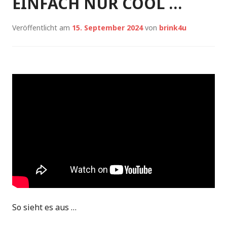
EINFACH NUR COOL …
Veröffentlicht am
15. September 2024
von
brink4u
So sieht es aus …