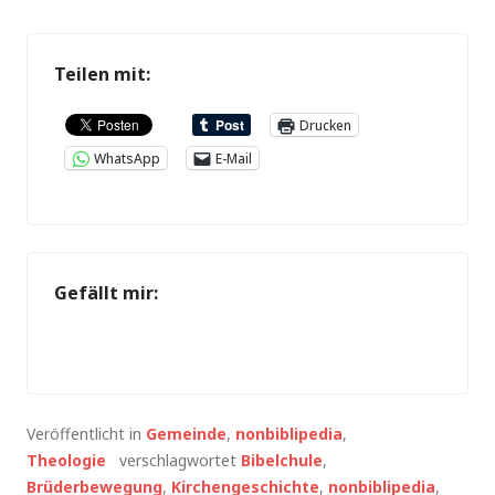
MOCUL
C
Teilen mit:
Drucken
WhatsApp
E-Mail
Gefällt mir:
Veröffentlicht in
Gemeinde
,
nonbiblipedia
,
Theologie
verschlagwortet
Bibelchule
,
Brüderbewegung
,
Kirchengeschichte
,
nonbiblipedia
,