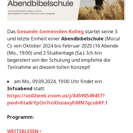
Das
Gesunde-Gemeinden-Kolleg
startet seine 3.
und letzte Einheit einer
Abendbibelschule
(Mocul
C): von Oktober 2024 bis Februar 2025 (16 Abende
(Mo., 19:00) und 2 Studientage (Sa.). Ich bin
begeistert von der Schulung und empfehle die
Teilnahme an diesem tollen Konzept!
am Mo., 09.09.2024, 19:00 Uhr findet ein
Infoabend
statt:
https://us02web.zoom.us/j/84590549457?
pwd=Kta0rYpOn7roXhsiaxyFiMN7qcubKf.1
Programm:
ABENDBIBELSCHULE,
WEITERLESEN