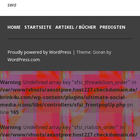
swa
HOME
STARTSEITE
ARTIKEL / BÜCHER
PREDIGTEN
Proudly powered by WordPress
|
Theme: Goran by
WordPress.com
.
Warning
: Undefined array key "sfsi_threadsIcon_order" in
/var/www/vhosts/aesotpwe.host227.checkdomain.de/
brink4u.com/wp-content/plugins/ultimate-social-
media-icons/libs/controllers/sfsi_frontpopUp.php
on
line
165
Warning
: Undefined array key "sfsi_riaIcon_order" in
/var/www/vhosts/aesotpwe.host227.checkdomain.de/