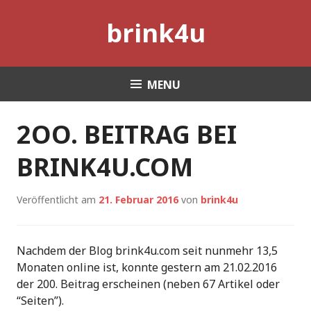
Skip
brink4u
to
content
MENU
2OO. BEITRAG BEI
BRINK4U.COM
Veröffentlicht am
21. Februar 2016
von
brink4u
Nachdem der Blog brink4u.com seit nunmehr 13,5
Monaten online ist, konnte gestern am 21.02.2016
der 200. Beitrag erscheinen (neben 67 Artikel oder
“Seiten”).