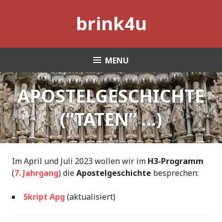
Skip
brink4u
to
content
MENU
APOSTELGESCHICHTE
(“TATEN” …)
Im April und Juli 2023 wollen wir im
H3-Programm
(
7. Jahrgang
) die
Apostelgeschichte
besprechen:
Skript Apg
(aktualisiert)